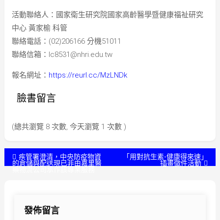
活動聯絡人：國家衛生研究院國家高齡醫學暨健康福祉研究
中心 黃家榆 科管
聯絡電話：(02)206166 分機51011
聯絡信箱：
lc8531@nhri.edu.tw
報名網址：
https://reurl.cc/MzLNDk
臉書留言
(總共瀏覽 8 次數, 今天瀏覽 1 次數 )
文
疾管署澄清，中央防疫物資
「用對抗生素-健康得來速」
的倉儲與配送現已非由嘉里醫
插畫徵件活動
藥物流公司承作該專業服務
章
導
發佈留言
覽