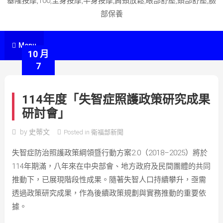
基隆按摩,100,全身按摩,半身按摩,肩頸放鬆,眼部舒壓,頭部舒壓,臉
部保養
Menu
10 月
7
114年度「失智症照護政策研究成果
研討會」
by
史蒂文
Posted in
衛福部新聞
失智症防治照護政策綱領暨行動方案2.0（2018–2025）將於
114年期滿，八年來在中央部會、地方政府及民間團體的共同
推動下，已展現階段性成果。隨著失智人口持續攀升，亟需
透過政策研究成果，作為後續政策規劃與實務推動的重要依
據。