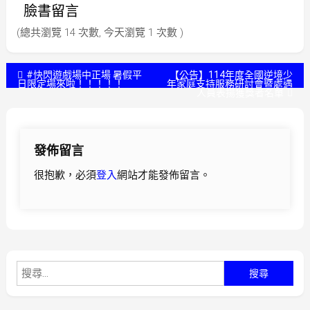
臉書留言
(總共瀏覽 14 次數, 今天瀏覽 1 次數 )
文
#快閃遊戲場中正場 暑假平
【公告】114年度全國逆境少
日限定場來啦！！！！！
年家庭支持服務研討會暨處遇
人員表揚獲獎者名單
章
導
發佈留言
覽
很抱歉，必須
登入
網站才能發佈留言。
搜
尋
關