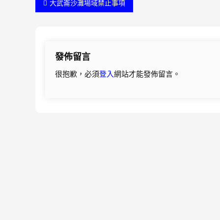
文
大武崙沙灘場域禁止事項
章
導
發佈留言
覽
很抱歉，必須
登入
網站才能發佈留言。