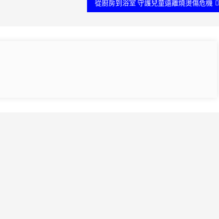
從廚房到浴室 守護兒童遠離燒燙傷危機