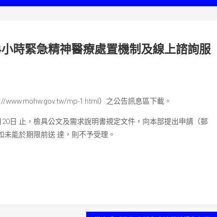
24小時緊急精神醫療處置機制及線上諮詢服
w.mohw.gov.tw/mp-1.html）之公告訊息區下載。
月20日 止，檢具公文及需求說明書規定文件，向本部提出申請（郵
如未能於期限前送 達，則不予受理。