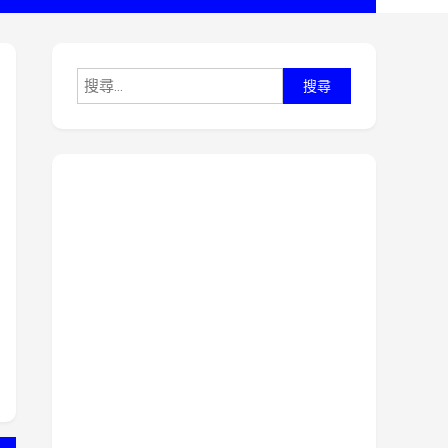
搜
尋
關
鍵
字: