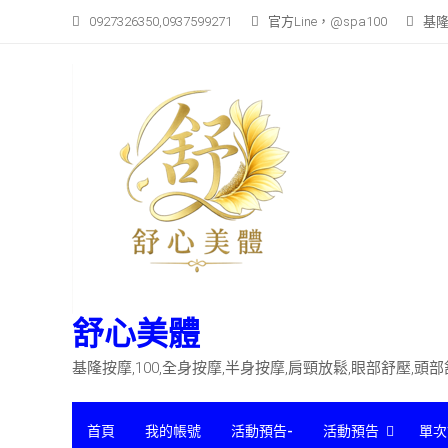
Skip
0927326350,0937599271
官方Line，@spa100
基隆
to
content
舒心美體
基隆按摩,100,全身按摩,半身按摩,肩頸放鬆,眼部舒壓,頭
首頁
我的帳號
活動預告-
活動預告
單次