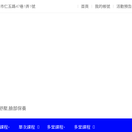
市仁五路47巷1弄1號
首頁
我的帳號
活動預告
部舒壓,臉部保養
課程-
單次課程
多堂課程-
多堂課程