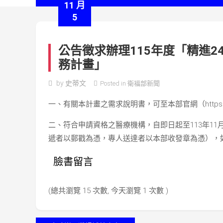
11 月
5
公告徵求辦理115年度「精進
務計畫」
by
史蒂文
Posted in
衛福部新聞
一、有關本計畫之需求說明書，可至本部官網（https://ww
二、符合申請資格之醫療機構，自即日起至113年11
遞者以郵戳為憑，專人送達者以本部收發章為憑），
臉書留言
(總共瀏覽 15 次數, 今天瀏覽 1 次數 )