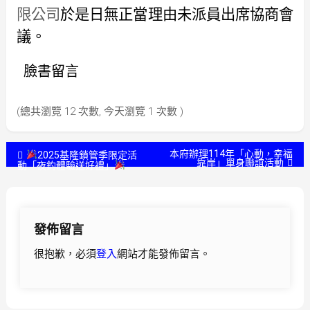
限公司
於是日無正當理由未派員出席協商會
議。
臉書留言
(總共瀏覽 12 次數, 今天瀏覽 1 次數 )
文
本府辦理114年「心動，幸福
2025基隆鎖管季限定活
靠岸」單身聯誼活動
動「夜釣體驗送好禮」
章
導
發佈留言
覽
很抱歉，必須
登入
網站才能發佈留言。