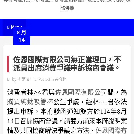
基隆按摩,100,全身按摩,半身按摩,肩頸放鬆,眼部舒壓,頭部舒壓,臉
部保養
Menu
8 月
14
佐恩國際有限公司無正當理由，不
派員出席消費爭議申訴協商會議。
by
史蒂文
Posted in
未分類
消費者林○○君與
佐恩國際有限公司
間，為
購買純鈦吸管杯
發生爭議，經林○○君依法
提出申訴，本府發函通知雙方於114年8月
14日召開協商會議，請雙方前來本府說明案
情及共同協商解決爭議之方法，
佐恩國際有