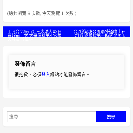
(總共瀏覽 9 次數, 今天瀏覽 1 次數 )
文
《台北股市》三大法人03日
台2線潮境公園聯外道路土石
買超前十大 大哥僅排第4 它兩
坍方 謝國樑第一時間勘災
天狂買19萬張
章
導
發佈留言
覽
很抱歉，必須
登入
網站才能發佈留言。
搜
尋
關