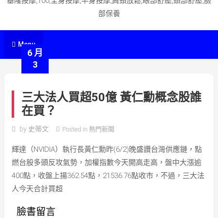
基隆按摩,100,全身按摩,半身按摩,肩頸放鬆,眼部舒壓,頭部舒壓,臉
部保養
Menu
6 月
3
三大法人買超50億 黃仁勳概念股誰
在買？
by
史蒂文
Posted in
熱門新聞
輝達（NVIDIA）執行長黃仁勳昨(6/2)晚盛讚台灣供應鏈，點
燃台股多頭反攻氣勢，加權指數今天開高走高，盤中大漲逾
400點，收盤上揚362.54點，21536.76點收市，不過，三大法
人今天合計買超
臉書留言