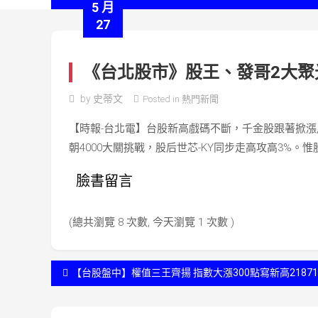
5 月
27
《台北股市》股王、發哥2大聚
by
史蒂文
Posted in
熱門新聞
【時報-台北電】台股新高戲碼不斷，千金股跟著掀漲風，股
朝4000大關挑戰，股后世芯-KY同步走高攻高3%。
臉書留言
(總共瀏覽 8 次數, 今天瀏覽 1 次數 )
文
【台股盤中】權值三王齊揚 指數大漲300點寫新高2187
章