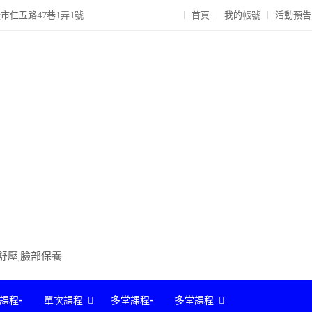
市仁五路47巷1弄1號
首頁
我的帳號
活動預告
部舒壓,臉部保養
課程-
單次課程
多堂課程-
多堂課程