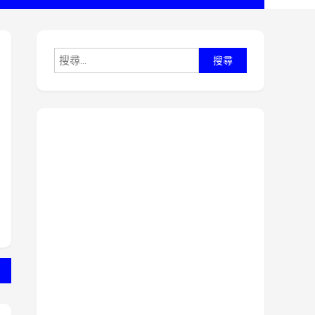
搜
尋
關
鍵
字: