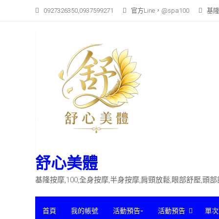
Skip
0927326350,0937599271
官方Line，@spa100
基隆
to
content
舒心美體
基隆按摩,100,全身按摩,半身按摩,肩頸放鬆,眼部舒壓,頭
首頁
我的帳號
活動預告-
活動預告
單次