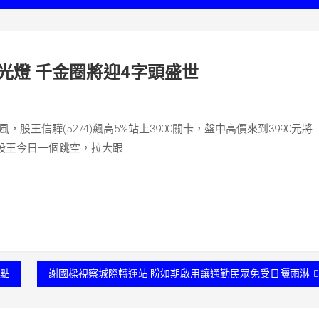
光燈 千金圈將迎4字頭盛世
王信驊(5274)飆高5%站上3900關卡，盤中高價來到3990元將
惟股王今日一個跳空，拉大跟
1點
謝國樑視察城際轉運站 盼如期啟用讓通勤民眾免受日曬雨淋