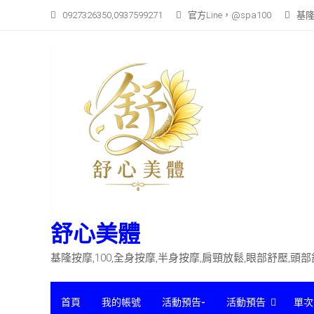
Skip
0927326350,0937599271
官方Line，@spa100
基隆
to
content
舒心美體
基隆按摩,100,全身按摩,半身按摩,肩頸放鬆,眼部舒壓,頭
首頁
我的帳號
活動預告-
活動預告
單次