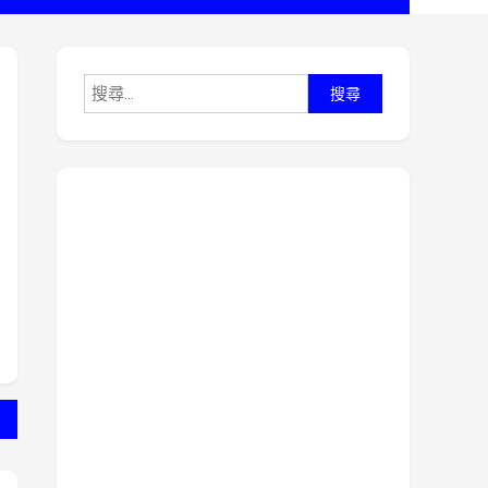
搜
尋
關
鍵
字: