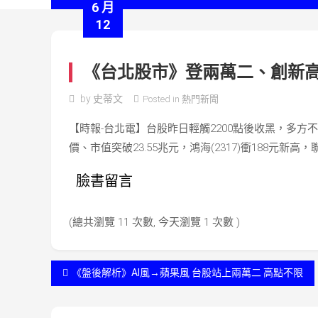
6 月
12
《台北股市》登兩萬二、創新高 
by
史蒂文
Posted in
熱門新聞
【時報-台北電】台股昨日輕觸2200點後收黑，多方不
價、市值突破23.55兆元，鴻海(2317)衝188元新高，聯
臉書留言
(總共瀏覽 11 次數, 今天瀏覽 1 次數 )
文
《盤後解析》AI風→蘋果風 台股站上兩萬二 高點不限
章