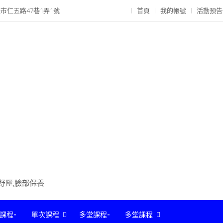
市仁五路47巷1弄1號
首頁
我的帳號
活動預告
部舒壓,臉部保養
課程-
單次課程
多堂課程-
多堂課程