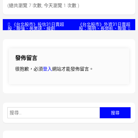
(總共瀏覽 7 次數, 今天瀏覽 1 次數 )
文
《台北股市》投信31日賣超
《台北股市》外資31日賣超
股：聯強、英業達、緯創
股：陽明、長榮航、聯電
章
導
發佈留言
覽
很抱歉，必須
登入
網站才能發佈留言。
搜
尋
關
鍵