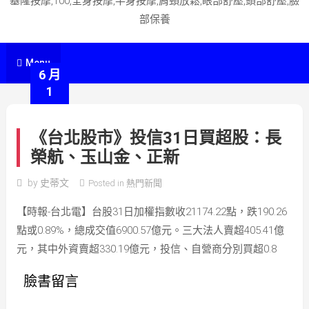
基隆按摩,100,全身按摩,半身按摩,肩頸放鬆,眼部舒壓,頭部舒壓,臉
部保養
Menu
6 月
1
《台北股市》投信31日買超股：長
榮航、玉山金、正新
by
史蒂文
Posted in
熱門新聞
【時報-台北電】台股31日加權指數收21174.22點，跌190.26
點或0.89%，總成交值6900.57億元。三大法人賣超405.41億
元，其中外資賣超330.19億元，投信、自營商分別買超0.8
臉書留言