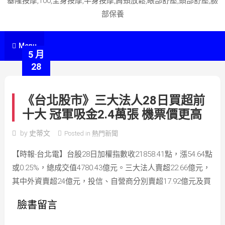
基隆按摩,100,全身按摩,半身按摩,肩頸放鬆,眼部舒壓,頭部舒壓,臉
部保養
Menu
5 月
28
《台北股市》三大法人28日買超前
十大 冠軍吸金2.4萬張 機票價更高
by
史蒂文
Posted in
熱門新聞
【時報-台北電】台股28日加權指數收21858.41點，漲54.64點
或0.25%，總成交值4780.43億元。三大法人賣超22.66億元，
其中外資賣超24億元，投信、自營商分別賣超17.92億元及買
臉書留言