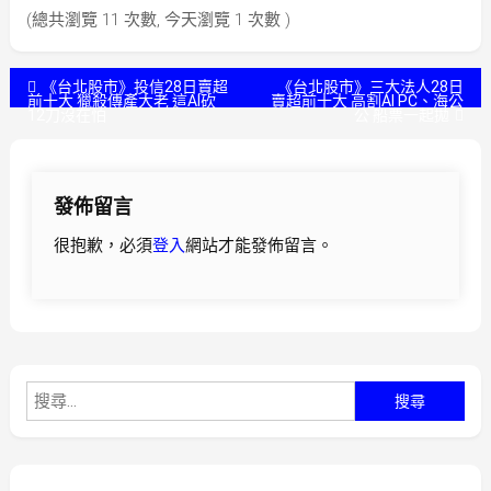
(總共瀏覽 11 次數, 今天瀏覽 1 次數 )
文
《台北股市》投信28日賣超
《台北股市》三大法人28日
前十大 獵殺傳產大老 這AI砍
賣超前十大 高割AI PC、海公
12刀沒在怕
公 船票一起拋
章
導
發佈留言
覽
很抱歉，必須
登入
網站才能發佈留言。
搜
尋
關
鍵