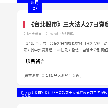
5 月
27
《台北股市》三大法人27日賣超前
by
史蒂文
Posted in
熱門新聞
【時報-台北電】台股27日加權指數收21803.77點，漲23
元，其中外資買超33.98億元，投信、自營商分別買超2
臉書留言
(總共瀏覽 10 次數, 今天瀏覽 1 次數 )
文
《台北股市》投信27日賣超前十大 傳電位居前三 無視砍
賣愈漲
章