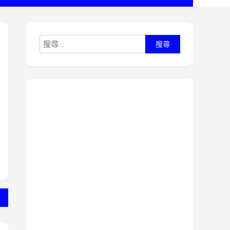
搜
尋
關
鍵
字: