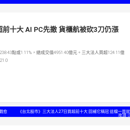
十大 AI PC先撤 貨櫃航被砍3刀仍漲
8.43點或1.11%，總成交值4951.40億元。三大法人買超124.11億
1.0
戰愈
《台北股市》三大法人27日買超前十大 回補它稱冠 這檔一買就
攻頂