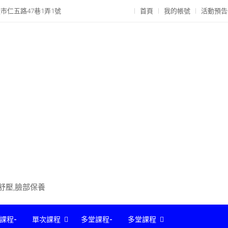
市仁五路47巷1弄1號
首頁
我的帳號
活動預告
部舒壓,臉部保養
課程-
單次課程
多堂課程-
多堂課程