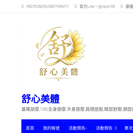
Skip
0927326350,0937599271
官方Line，@spa100
基隆
to
content
舒心美體
基隆按摩,100,全身按摩,半身按摩,肩頸放鬆,眼部舒壓,頭
首頁
我的帳號
活動預告-
活動預告
單次