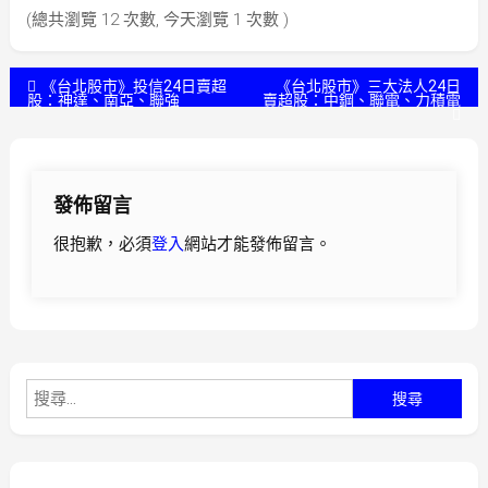
(總共瀏覽 12 次數, 今天瀏覽 1 次數 )
文
《台北股市》投信24日賣超
《台北股市》三大法人24日
股：神達、南亞、聯強
賣超股：中鋼、聯電、力積電
章
導
發佈留言
覽
很抱歉，必須
登入
網站才能發佈留言。
搜
尋
關
鍵