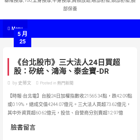
基隆按摩,100,全身按摩,半身按摩,肩頸放鬆,眼部舒壓,頭部舒壓,臉
部保養
Menu
5 月
25
《台北股市》三大法人24日買超
股：矽統、鴻海、泰金寶-DR
by
史蒂文
Posted in
熱門新聞
【時報-台北電】台股24日加權指數收21565.34點，跌42.09點
或0.19%，總成交值4244.07億元。三大法人買超73.62億元，
其中外資買超60.62億元，投信、自營商分別賣超12.97億
臉書留言