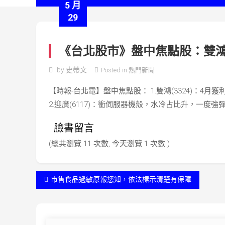
5 月
29
《台北股市》盤中焦點股：雙
by
史蒂文
Posted in
熱門新聞
【時報-台北電】盤中焦點股： 1.雙鴻(3324)：4月
2.迎廣(6117)：衝伺服器機殼，水冷占比升，一度強
臉書留言
(總共瀏覽 11 次數, 今天瀏覽 1 次數 )
文
市售食品過敏原報您知，依法標示清楚有保障
章
導