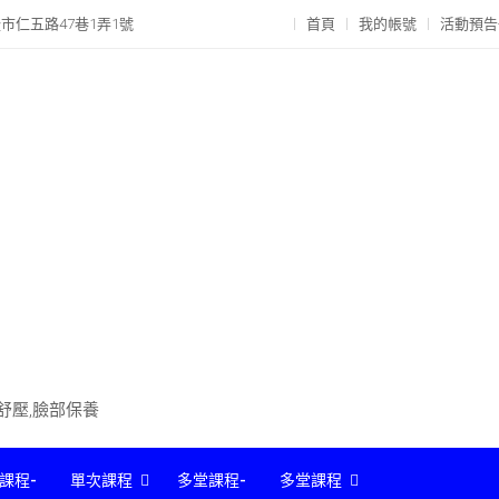
市仁五路47巷1弄1號
首頁
我的帳號
活動預告
部舒壓,臉部保養
課程-
單次課程
多堂課程-
多堂課程