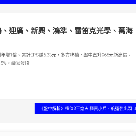
鴻、迎廣、新興、鴻準、雷笛克光學、萬海
獲利年增1倍、累計EPS賺6.33元，多方吃補，盤中直升965元新高價。
彈5%，續寫波段
《盤中解析》權值3王熄火 櫃買小兵、航運強出頭