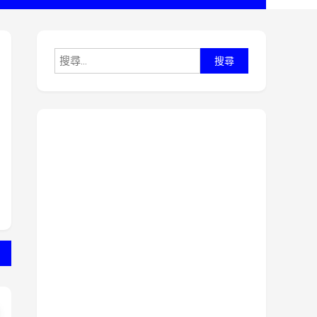
搜
尋
關
鍵
字: