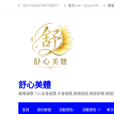
Skip
0927326350,0937599271
官方Line，@spa100
基隆
to
content
舒心美體
基隆按摩,100,全身按摩,半身按摩,肩頸放鬆,眼部舒壓,頭
首頁
我的帳號
活動預告-
活動預告
單次